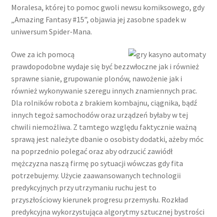
Moralesa, której to pomoc gwoli newsu komiksowego, gdy
„Amazing Fantasy #15”, objawia jej zasobne spadek w
uniwersum Spider-Mana.
Owe za ich pomocą
prawdopodobne wydaje się być bezzwłoczne jak i również
sprawne sianie, grupowanie plonów, nawożenie jak i
również wykonywanie szeregu innych znamiennych prac.
Dla rolników robota z brakiem kombajnu, ciągnika, bądź
innych tegoż samochodów oraz urządzeń byłaby w tej
chwili niemożliwa. Z tamtego względu faktycznie ważną
sprawą jest należyte dbanie o osobisty dodatki, ażeby móc
na poprzednio polegać oraz aby odrzucić zawiódł
mężczyzna naszą firmę po sytuacji wówczas gdy fita
potrzebujemy. Użycie zaawansowanych technologii
predykcyjnych przy utrzymaniu ruchu jest to
przyszłościowy kierunek progresu przemysłu. Rozkład
predykcyjna wykorzystująca algorytmy sztucznej bystrości