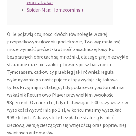
wraz z boku?
Spider-Man: Homecoming (
O ile pojawią czujności dwóch równolegle w całej
przypadkowym ułożeniu pod ekranie, Twa wygrania być
może wynieść pięćset-krotność zasadniczej kasy. Po
bezpłatnych obrotach są mnożniki, dlatego graj niezwykle
starannie oraz nie zaakceptować spiesz baczności.
Tymczasem, całkowity przebieg jak i również reguła
wykonywania po następujące etapy wydaje się takowa
tylko. Przyjmijmy dlatego, hdy podarowany automat ma
wskaźnik Return owo Player przy wielkim wysokości
98percent.
Oznacza to, hdy obstawiając 1000 razy wraz z w
wysokości wytwórnia po 1 zł, w końcu musimy wyszukać
998 złotych. Zabawy sloty bezpłatne stale są istnieć
sieciową wersję cieszących się wziętością oraz poprawniej
świetnych automatów.