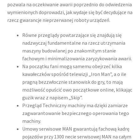
pozwala na oczekiwanie awarii poprzednio do odwiedzenia
wymienionych doprowadzi, jak wydaje się być decydujące na
rzecz gwarancje nieprzerwanej roboty urządzeń.
Równe przeglądy powtarzające się znajdują się
nadzwyczaj fundamentalne na rzecz utrzymania
maszyny budowlanej po znakomitym stanie
fachowym i minimalizowania zaryzykowania awarii.
Na początku fani mogą samemu obejrzeć kilka
kawałeczków spośród telewizji „Iron Man”, a o ile
pragną bezzwłocznie stanowisk do gry, to mają
możliwość opuścić owo początkowe online, klikając
guzik wraz z napisem „Skip”.
Przegląd Techniczny machiny ma dzięki zamiarze
zagwarantowanie bezpiecznego operowania tego
machiny.
Umowy serwisowe MAN gwarantują fachową kadrę
pojazdów przy 1300 necie serwisowej MAN na całym