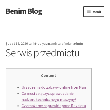
Benim Blog
Dolaşıma
İçeriğe
Menü
geç
geç
Başlangıç
Privacy Policy
Şubat 19, 2026
tarihinde yayınlandı
tarafından
admin
Serwis przedmiotu
Sample Page
Urunler
Content
Urządzenia do zabawy online Iron Man
Co musi załączyć sprawozdanie
nadzoru technicznego maszyny?
Czy możemy naprawić oponę Rozcięta