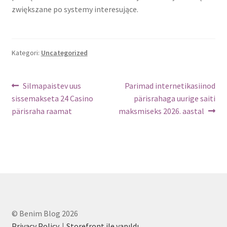
zwiększane po systemy interesujące.
Kategori:
Uncategorized
Yazı
Önceki
Sonraki
Silmapaistev uus
Parimad internetikasiinod
yazı:
yazı:
sissemakseta 24 Casino
pärisrahaga uurige saiti
dolaşımı
pärisraha raamat
maksmiseks 2026. aastal
© Benim Blog 2026
Privacy Policy
Storefront ile yapıldı
.