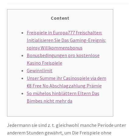
Content
Freispiele in Europa777 freischalten:
Initialisieren Sie Das Gaming-Ereignis:
spinsy Willkommensbonus
Bonusbedingungen pro kostenlose
Kasino Freispiele
Gewinnlimit
Unser Summe ihr Casinospiele via dem
€8 Free No Abschlagzahlung Prämie
So mühelos hinblättern Eltern Das
Bimbes nicht mehr da
Jedermann sie sind z. t. gleichwohl manche Periode unter
anderem Stunden gewährt, um Die Freispiele ohne