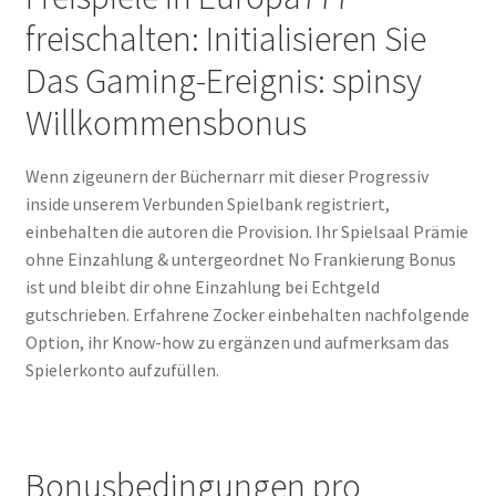
freischalten: Initialisieren Sie
Das Gaming-Ereignis: spinsy
Willkommensbonus
Wenn zigeunern der Büchernarr mit dieser Progressiv
inside unserem Verbunden Spielbank registriert,
einbehalten die autoren die Provision. Ihr Spielsaal Prämie
ohne Einzahlung & untergeordnet No Frankierung Bonus
ist und bleibt dir ohne Einzahlung bei Echtgeld
gutschrieben. Erfahrene Zocker einbehalten nachfolgende
Option, ihr Know-how zu ergänzen und aufmerksam das
Spielerkonto aufzufüllen.
Bonusbedingungen pro