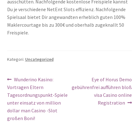
ausschütten. Nachfolgende kostenlose Freispiele kannst
Du je verschiedene NetEnt Slots effizienz. Nachfolgende
Spielsaal bietet Dir angewandten erheblich guten 100%
Maklercourtage bis zu 300€ und oberhalb zugeknallt 50
Freispiele.
Kategori:
Uncategorized
Yazı
Önceki
Sonraki
Wunderino Kasino:
Eye of Horus Demo
yazı:
yazı:
Vortragen Eltern
gebührenfrei aufführen bloß
dolaşımı
Tagesordnungspunkt-Spiele
visa Casino online
unter einsatz von million
Registration
dollar man Casino -Slot
großen Boni!